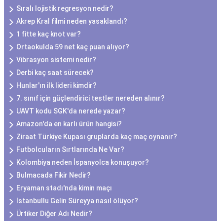
Sıralı lojistik regresyon nedir?
Akrep Kral filmi neden yasaklandı?
1 fitte kaç knot var?
Ortaokulda 59 net kaç puan alıyor?
Vibrasyon sistemi nedir?
Derbi kaç saat sürecek?
Hunlar'ın ilk lideri kimdir?
7. sınıf için güçlendirici testler nereden alınır?
UAVT kodu SGK'da nerede yazar?
Amazon'da en karlı ürün hangisi?
Ziraat Türkiye Kupası gruplarda kaç maç oynanır?
Futbolcuların Sırtlarında Ne Var?
Kolombiya neden İspanyolca konuşuyor?
Bulmacada Fikir Nedir?
Eryaman stadı'nda kimin maçı
İstanbullu Gelin Süreyya nasıl ölüyor?
Ürtiker Diğer Adı Nedir?