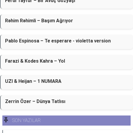
Ferdi Tayfur – Bir Avuç Gözyaşı
Rəhim Rəhimli – Başım Ağrıyor
Pablo Espinosa – Te esperare - violetta version
Farazi & Kodes Kahra – Yol
UZI & Heijan – 1 NUMARA
Zerrin Özer – Dünya Tatlısı
SON YAZILAR