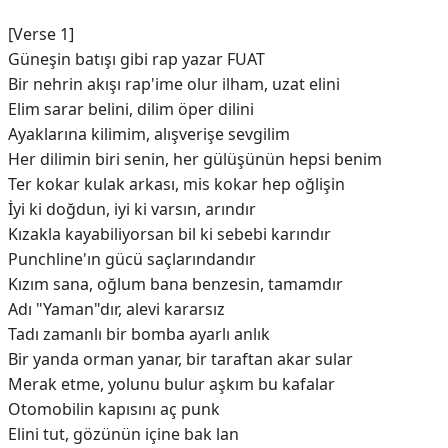
[Verse 1]
Güneşin batışı gibi rap yazar FUAT
Bir nehrin akışı rap'ime olur ilham, uzat elini
Elim sarar belini, dilim öper dilini
Ayaklarına kilimim, alışverişe sevgilim
Her dilimin biri senin, her gülüşünün hepsi benim
Ter kokar kulak arkası, mis kokar hep oğlişin
İyi ki doğdun, iyi ki varsın, arındır
Kızakla kayabiliyorsan bil ki sebebi karındır
Punchline'ın gücü saçlarındandır
Kızım sana, oğlum bana benzesin, tamamdır
Adı "Yaman"dır, alevi kararsız
Tadı zamanlı bir bomba ayarlı anlık
Bir yanda orman yanar, bir taraftan akar sular
Merak etme, yolunu bulur aşkım bu kafalar
Otomobilin kapısını aç punk
Elini tut, gözünün içine bak lan