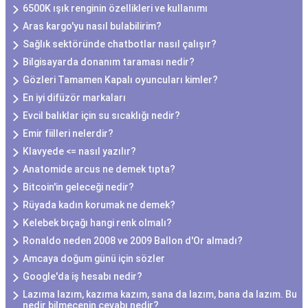
6500K ışık renginin özellikleri ve kullanımı
Aras kargo'yu nasıl bulabilirim?
Sağlık sektöründe chatbotlar nasıl çalışır?
Bilgisayarda donanım taraması nedir?
Gözleri Tamamen Kapalı oyuncuları kimler?
En iyi difüzör markaları
Evcil balıklar için su sıcaklığı nedir?
Emir fiilleri nelerdir?
Klavyede <= nasıl yazılır?
Anatomide arcus ne demek tıpta?
Bitcoin'in geleceği nedir?
Rüyada kadın korumak ne demek?
Kelebek bıçağı hangi renk olmalı?
Ronaldo neden 2008 ve 2009 Ballon d'Or almadı?
Amcaya doğum günü için sözler
Google'da iş hesabı nedir?
Lazıma lazım, kazıma kazım, sana da lazım, bana da lazım. Bu
nedir bilmecenin cevabı nedir?