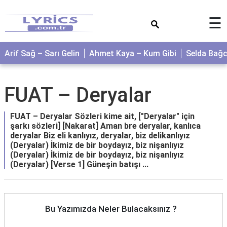
×
☰
Arif Sağ – Sarı Gelin
Ahmet Kaya – Kum Gibi
Selda Bağ
FUAT – Deryalar
FUAT – Deryalar Sözleri kime ait, ["Deryalar" için
şarkı sözleri] [Nakarat] Aman bre deryalar, kanlıca
deryalar Biz eli kanlıyız, deryalar, biz delikanlıyız
(Deryalar) İkimiz de bir boydayız, biz nişanlıyız
(Deryalar) İkimiz de bir boydayız, biz nişanlıyız
(Deryalar) [Verse 1] Güneşin batışı ...
Bu Yazımızda Neler Bulacaksınız ?