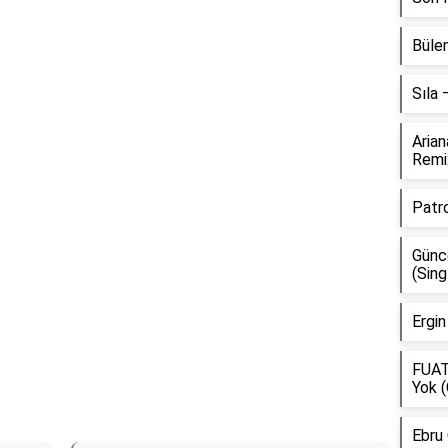
Bülen
Sıla
Aria
Remi
Patr
Günce
(Sing
Ergin
FUAT
Yok (
Ebru