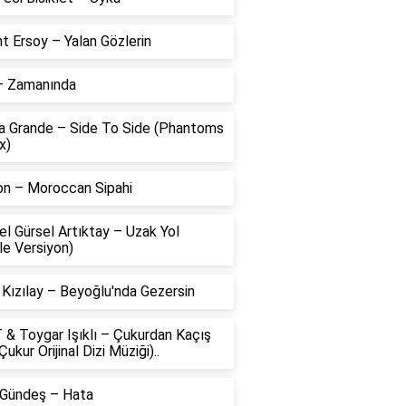
t Ersoy – Yalan Gözlerin
 – Zamanında
na Grande – Side To Side (Phantoms
x)
on – Moroccan Sipahi
l Gürsel Artıktay – Uzak Yol
le Versiyon)
 Kızılay – Beyoğlu'nda Gezersin
 & Toygar Işıklı – Çukurdan Kaçış
Çukur Orijinal Dizi Müziği)..
 Gündeş – Hata