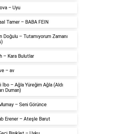
ova – Uyu
aal Tamer – BABA FEIN
n Doğulu – Tutamıyorum Zamanı
s)
 – Kara Bulutlar
ve – av
li İbo – Ağla Yüreğim Ağla (Aldı
arı Duman)
Mumay – Seni Görünce
ab Erener – Ateşle Barut
eci Bisiklet – Uyku