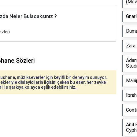
(Mov
zda Neler Bulacaksınız ?
Gnarl
Duman
zleri
Zara 
hane Sözleri
Adam
Stud
shane, müzikseverler için keyifli bir deneyim sunuyor.
Manip
kleriyle dinleyicilerin ilgisini çeken bu eser, her zevke
ile şarkıya kolayca eşlik edebilirsiniz.
İbra
Cont
Anıl 
Cyph