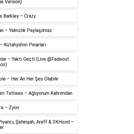
ie Version)
s Barkley – Crazy
 – Yalnızlık Paylaşılmaz
– Kütahya'nın Pınarları
lar – Yaktı Geçti (Live @Fadeout
ios)
le – Her An Her Şey Olabilir
him Tatlıses – Ağlıyorum Kahrımdan
ra – Zyon
Piyancı, Şehinşah, Araff & 3KHood –
er