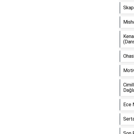
Skap
Mish
Kena
(Dan
Ohash
Moti
Cimil
Dağl
Ece 
Sert
Son F