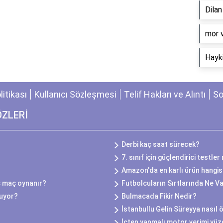
Dila
​mor 
Hayki
olitikası
Kullanıcı Sözleşmesi
Telif Hakları ve Alıntı
So
ÖZLERİ
Derbi kaç saat sürecek?
7. sınıf için güçlendirici testle
Amazon'da en karlı ürün hangis
ç maç oynanır?
Futbolcuların Sırtlarında Ne V
uyor?
Bulmacada Fikir Nedir?
İstanbullu Gelin Süreyya nasıl 
İçten yanmalı motor verimi yü