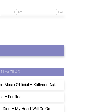
›
Hunlar'ın ilk lideri kimdir?
ON YAZILAR
ro Music Official – Küllenen Aşk
na – For Real
e Dion – My Heart Will Go On