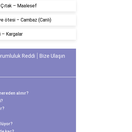
n Çıtak – Maalesef
ve ötesi – Cambaz (Canlı)
 – Kargalar
rumluluk Reddi
Bize Ulaşın
r nereden alınır?
i?
ar?
ölüyor?
zde kaç?