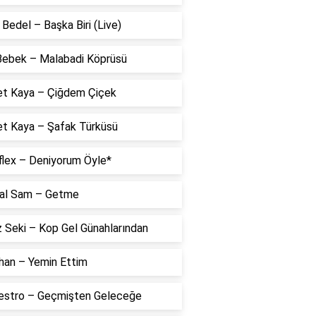
Bedel – Başka Biri (Live)
 Bebek – Malabadi Köprüsü
t Kaya – Çiğdem Çiçek
t Kaya – Şafak Türküsü
flex – Deniyorum Öyle*
al Sam – Getme
 Seki – Kop Gel Günahlarından
han – Yemin Ettim
estro – Geçmişten Geleceğe