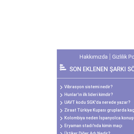
Hakkımızda
Gizlilik P
SON EKLENEN ŞARKI S
Vibrasyon sistemi nedir?
Hunlar'ın ilk lideri kimdir?
UAVT kodu SGK'da nerede yazar?
Ziraat Türkiye Kupası gruplarda ka
Kolombiya neden İspanyolca konuş
Eryaman stadı'nda kimin maçı
Ürtiker Diğer Adı Nedir?