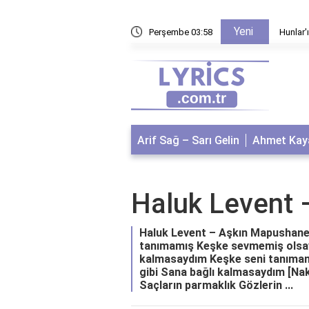
Yeni
recek?
Perşembe 03:58
Hunlar'ı
Arif Sağ – Sarı Gelin
Ahmet Kaya
Haluk Levent
Haluk Levent – Aşkın Mapushane S
tanımamış Keşke sevmemiş olsayd
kalmasaydım Keşke seni tanımam
gibi Sana bağlı kalmasaydım [N
Saçların parmaklık Gözlerin ...