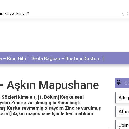
‹
n ilk lideri kimdir?
 – Kum Gibi
Selda Bağcan – Dostum Dostum
 – Aşkın Mapushane
S
özleri kime ait, [1. Bölüm] Keşke seni
Alleg
ım Zincire vurulmuş gibi Sana bağlı
ış Keşke sevmemiş olsaydım Zincire vurulmuş
Athe
akarat] Aşkın mapushane İçinde ben mahkûm
Célin