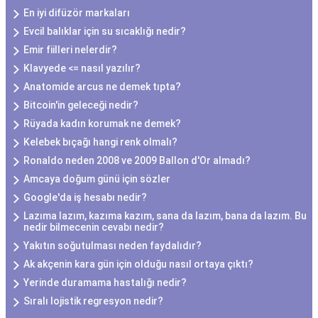
En iyi difüzör markaları
Evcil balıklar için su sıcaklığı nedir?
Emir fiilleri nelerdir?
Klavyede <= nasıl yazılır?
Anatomide arcus ne demek tıpta?
Bitcoin'in geleceği nedir?
Rüyada kadın korumak ne demek?
Kelebek bıçağı hangi renk olmalı?
Ronaldo neden 2008 ve 2009 Ballon d'Or almadı?
Amcaya doğum günü için sözler
Google'da iş hesabı nedir?
Lazıma lazım, kazıma kazım, sana da lazım, bana da lazım. Bu
nedir bilmecenin cevabı nedir?
Yakıtın soğutulması neden faydalıdır?
Ak akçenin kara gün için olduğu nasıl ortaya çıktı?
Yerinde duramama hastalığı nedir?
Sıralı lojistik regresyon nedir?