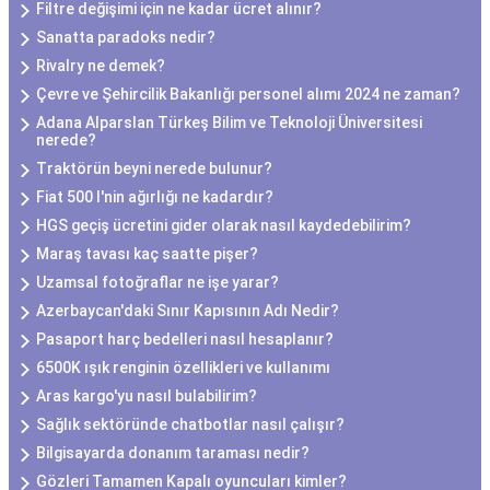
Filtre değişimi için ne kadar ücret alınır?
Sanatta paradoks nedir?
Rivalry ne demek?
Çevre ve Şehircilik Bakanlığı personel alımı 2024 ne zaman?
Adana Alparslan Türkeş Bilim ve Teknoloji Üniversitesi
nerede?
Traktörün beyni nerede bulunur?
Fiat 500 l'nin ağırlığı ne kadardır?
HGS geçiş ücretini gider olarak nasıl kaydedebilirim?
Maraş tavası kaç saatte pişer?
Uzamsal fotoğraflar ne işe yarar?
Azerbaycan'daki Sınır Kapısının Adı Nedir?
Pasaport harç bedelleri nasıl hesaplanır?
6500K ışık renginin özellikleri ve kullanımı
Aras kargo'yu nasıl bulabilirim?
Sağlık sektöründe chatbotlar nasıl çalışır?
Bilgisayarda donanım taraması nedir?
Gözleri Tamamen Kapalı oyuncuları kimler?