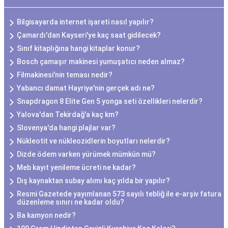
Bilgisayarda internet işareti nasıl yapılır?
Çamardı'dan Kayseri'ye kaç saat gidilecek?
Sınıf kitaplığına hangi kitaplar konur?
Bosch çamaşır makinesi yumuşatıcı neden almaz?
Filmakinesi'nin teması nedir?
Yabancı damat Hayriye'nin gerçek adı ne?
Snapdragon 8 Elite Gen 5 yonga seti özellikleri nelerdir?
Yalova'dan Tekirdağ'a kaç km?
Slovenya'da hangi plajlar var?
Nükleotit ve nükleozidlerin boyutları nelerdir?
Dizde ödem varken yürümek mümkün mü?
Meb kayıt yenileme ücreti ne kadar?
Dış kaynaktan subay alımı kaç yılda bir yapılır?
Resmi Gazetede yayımlanan 573 sayılı tebliğ ile e-arşiv fatura
düzenleme sınırı ne kadar oldu?
Ba kamyon nedir?