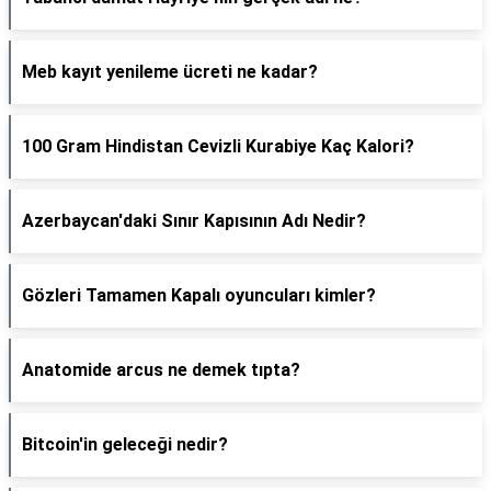
Meb kayıt yenileme ücreti ne kadar?
100 Gram Hindistan Cevizli Kurabiye Kaç Kalori?
Azerbaycan'daki Sınır Kapısının Adı Nedir?
Gözleri Tamamen Kapalı oyuncuları kimler?
Anatomide arcus ne demek tıpta?
Bitcoin'in geleceği nedir?