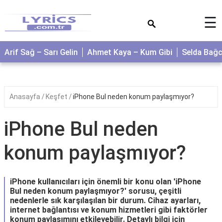
×
☰
Arif Sağ – Sarı Gelin
Ahmet Kaya – Kum Gibi
Selda Bağ
Anasayfa
Keşfet
iPhone Bul neden konum paylaşmıyor?
iPhone Bul neden
konum paylaşmıyor?
iPhone kullanıcıları için önemli bir konu olan 'iPhone
Bul neden konum paylaşmıyor?' sorusu, çeşitli
nedenlerle sık karşılaşılan bir durum. Cihaz ayarları,
internet bağlantısı ve konum hizmetleri gibi faktörler
konum paylaşımını etkileyebilir. Detaylı bilgi için