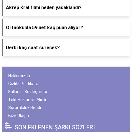
Akrep Kral filmi neden yasaklandı?
Ortaokulda 59 net kaç puan alıyor?
Derbi kaç saat sürecek?
Hakkımızda
Gizlilik Politikası
Kullanıcı Sözleşmesi
Telif Hakları ve Alıntı
Sorumluluk Reddi
Bize Ulaşın
SON EKLENEN ŞARKI SÖZLERİ