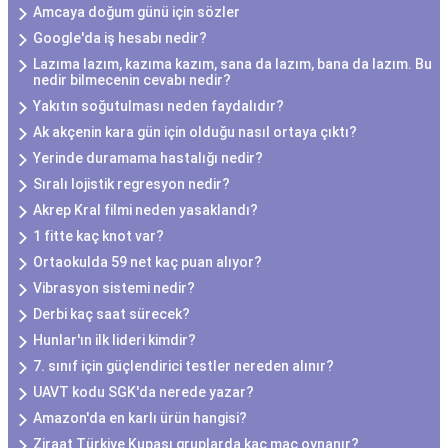
Amcaya doğum günü için sözler
Google'da iş hesabı nedir?
Lazıma lazım, kazıma kazım, sana da lazım, bana da lazım. Bu
nedir bilmecenin cevabı nedir?
Yakıtın soğutulması neden faydalıdır?
Ak akçenin kara gün için olduğu nasıl ortaya çıktı?
Yerinde duramama hastalığı nedir?
Sıralı lojistik regresyon nedir?
Akrep Kral filmi neden yasaklandı?
1 fitte kaç knot var?
Ortaokulda 59 net kaç puan alıyor?
Vibrasyon sistemi nedir?
Derbi kaç saat sürecek?
Hunlar'ın ilk lideri kimdir?
7. sınıf için güçlendirici testler nereden alınır?
UAVT kodu SGK'da nerede yazar?
Amazon'da en karlı ürün hangisi?
Ziraat Türkiye Kupası gruplarda kaç maç oynanır?