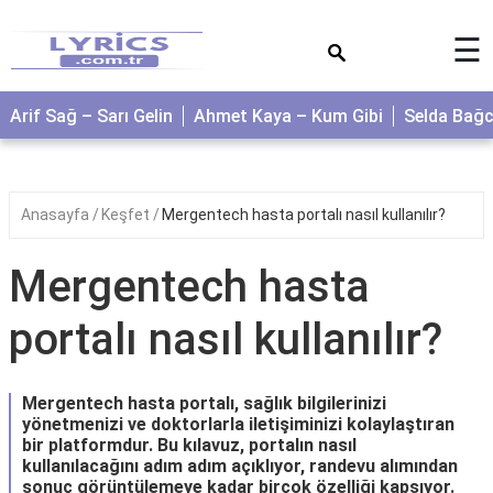
×
☰
Arif Sağ – Sarı Gelin
Ahmet Kaya – Kum Gibi
Selda Bağ
Anasayfa
Keşfet
Mergentech hasta portalı nasıl kullanılır?
Mergentech hasta
portalı nasıl kullanılır?
Mergentech hasta portalı, sağlık bilgilerinizi
yönetmenizi ve doktorlarla iletişiminizi kolaylaştıran
bir platformdur. Bu kılavuz, portalın nasıl
kullanılacağını adım adım açıklıyor, randevu alımından
sonuç görüntülemeye kadar birçok özelliği kapsıyor.