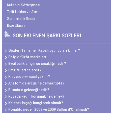
Kullanıcı Sözleşmesi
Telif Hakları ve Alıntı
Sorumluluk Reddi
Bize Ulaşın
SON EKLENEN ŞARKI SÖZLERİ
Gözleri Tamamen Kapalı oyuncuları kimler?
En iyi difüzör markaları
Evcil balıklar için su sıcaklığı nedir?
Emir fiilleri nelerdir?
Klavyede <= nasıl yazılır?
Anatomide arcus ne demek tıpta?
Bitcoin'in geleceği nedir?
Rüyada kadın korumak ne demek?
Kelebek bıçağı hangi renk olmalı?
Ronaldo neden 2008 ve 2009 Ballon d'Or almadı?