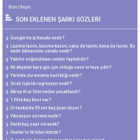
Bize Ulaşın
SON EKLENEN ŞARKI SÖZLERİ
Google'da iş hesabı nedir?
Lazıma lazım, kazıma kazım, sana da lazım, bana da lazım. Bu
nedir bilmecenin cevabı nedir?
Yakıtın soğutulması neden faydalıdır?
Ak akçenin kara gün için olduğu nasıl ortaya çıktı?
Yerinde duramama hastalığı nedir?
Sıralı lojistik regresyon nedir?
Akrep Kral filmi neden yasaklandı?
1 fitte kaç knot var?
Ortaokulda 59 net kaç puan alıyor?
Vibrasyon sistemi nedir?
Derbi kaç saat sürecek?
Hunlar'ın ilk lideri kimdir?