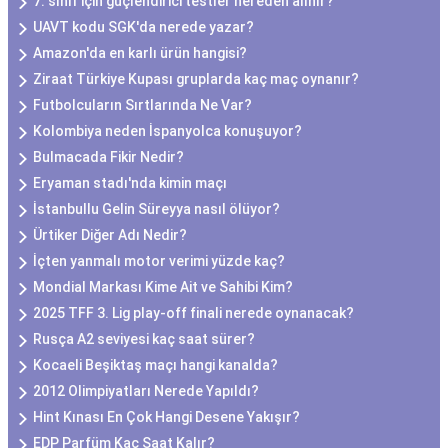
7. sınıf için güçlendirici testler nereden alınır?
UAVT kodu SGK'da nerede yazar?
Amazon'da en karlı ürün hangisi?
Ziraat Türkiye Kupası gruplarda kaç maç oynanır?
Futbolcuların Sırtlarında Ne Var?
Kolombiya neden İspanyolca konuşuyor?
Bulmacada Fikir Nedir?
Eryaman stadı'nda kimin maçı
İstanbullu Gelin Süreyya nasıl ölüyor?
Ürtiker Diğer Adı Nedir?
İçten yanmalı motor verimi yüzde kaç?
Mondial Markası Kime Ait ve Sahibi Kim?
2025 TFF 3. Lig play-off finali nerede oynanacak?
Rusça A2 seviyesi kaç saat sürer?
Kocaeli Beşiktaş maçı hangi kanalda?
2012 Olimpiyatları Nerede Yapıldı?
Hint Kınası En Çok Hangi Desene Yakışır?
EDP Parfüm Kaç Saat Kalır?