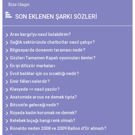
Bize Ulaşın
SON EKLENEN ŞARKI SÖZLERİ
Aras kargo'yu nasıl bulabilirim?
Sağlık sektöründe chatbotlar nasıl çalışır?
Bilgisayarda donanım taraması nedir?
Gözleri Tamamen Kapalı oyuncuları kimler?
En iyi difüzör markaları
Evcil balıklar için su sıcaklığı nedir?
Emir fiilleri nelerdir?
Klavyede <= nasıl yazılır?
Anatomide arcus ne demek tıpta?
Bitcoin'in geleceği nedir?
Rüyada kadın korumak ne demek?
Kelebek bıçağı hangi renk olmalı?
Ronaldo neden 2008 ve 2009 Ballon d'Or almadı?