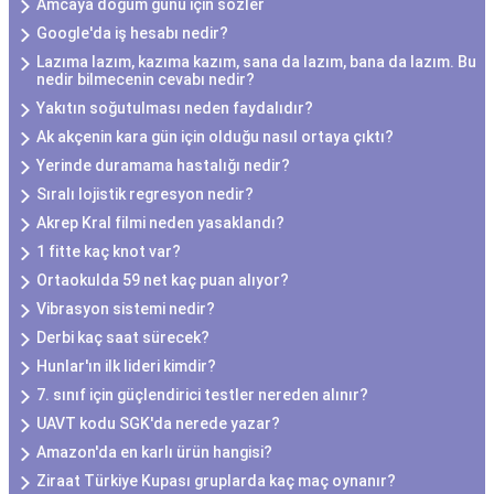
Amcaya doğum günü için sözler
Google'da iş hesabı nedir?
Lazıma lazım, kazıma kazım, sana da lazım, bana da lazım. Bu
nedir bilmecenin cevabı nedir?
Yakıtın soğutulması neden faydalıdır?
Ak akçenin kara gün için olduğu nasıl ortaya çıktı?
Yerinde duramama hastalığı nedir?
Sıralı lojistik regresyon nedir?
Akrep Kral filmi neden yasaklandı?
1 fitte kaç knot var?
Ortaokulda 59 net kaç puan alıyor?
Vibrasyon sistemi nedir?
Derbi kaç saat sürecek?
Hunlar'ın ilk lideri kimdir?
7. sınıf için güçlendirici testler nereden alınır?
UAVT kodu SGK'da nerede yazar?
Amazon'da en karlı ürün hangisi?
Ziraat Türkiye Kupası gruplarda kaç maç oynanır?