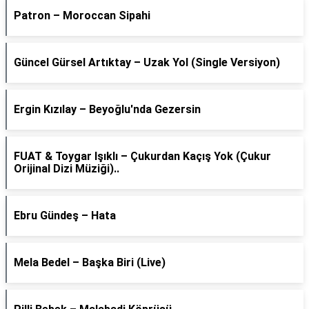
Patron – Moroccan Sipahi
Güncel Gürsel Artıktay – Uzak Yol (Single Versiyon)
Ergin Kızılay – Beyoğlu'nda Gezersin
FUAT & Toygar Işıklı – Çukurdan Kaçış Yok (Çukur
Orijinal Dizi Müziği)..
Ebru Gündeş – Hata
Mela Bedel – Başka Biri (Live)