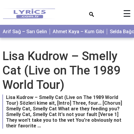
×
☰
Arif Sağ – Sarı Gelin
Ahmet Kaya – Kum Gibi
Selda Bağ
Lisa Kudrow – Smelly
Cat (Live on The 1989
World Tour)
Lisa Kudrow – Smelly Cat (Live on The 1989 World
Tour) Sözleri kime ait, [Intro] Three, four... [Chorus]
Smelly Cat, Smelly Cat What are they feeding you?
Smelly Cat, Smelly Cat It's not your fault [Verse 1]
They won't take you to the vet You're obviously not
their favorite ...