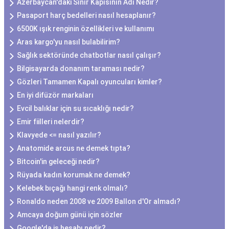
Azerbaycan'daki Sınır Kapısının Adı Nedir?
Pasaport harç bedelleri nasıl hesaplanır?
6500K ışık renginin özellikleri ve kullanımı
Aras kargo'yu nasıl bulabilirim?
Sağlık sektöründe chatbotlar nasıl çalışır?
Bilgisayarda donanım taraması nedir?
Gözleri Tamamen Kapalı oyuncuları kimler?
En iyi difüzör markaları
Evcil balıklar için su sıcaklığı nedir?
Emir fiilleri nelerdir?
Klavyede <= nasıl yazılır?
Anatomide arcus ne demek tıpta?
Bitcoin'in geleceği nedir?
Rüyada kadın korumak ne demek?
Kelebek bıçağı hangi renk olmalı?
Ronaldo neden 2008 ve 2009 Ballon d'Or almadı?
Amcaya doğum günü için sözler
Google'da iş hesabı nedir?