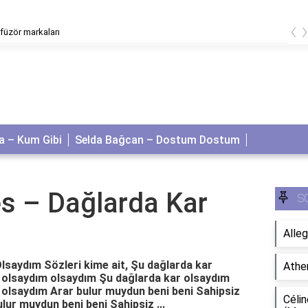
‹
difüzör markaları
 – Kum Gibi
Selda Bağcan – Dostum Dostum
s – Dağlarda Kar
S
Alleg
saydım Sözleri kime ait, Şu dağlarda kar
Athe
r olsaydım olsaydım Şu dağlarda kar olsaydım
 olsaydım Arar bulur muydun beni beni Sahipsiz
Célin
ur muydun beni beni Sahipsiz ...