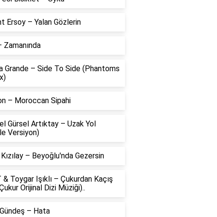
t Ersoy – Yalan Gözlerin
 – Zamanında
na Grande – Side To Side (Phantoms
x)
on – Moroccan Sipahi
l Gürsel Artıktay – Uzak Yol
le Versiyon)
 Kızılay – Beyoğlu'nda Gezersin
 & Toygar Işıklı – Çukurdan Kaçış
Çukur Orijinal Dizi Müziği)..
 Gündeş – Hata