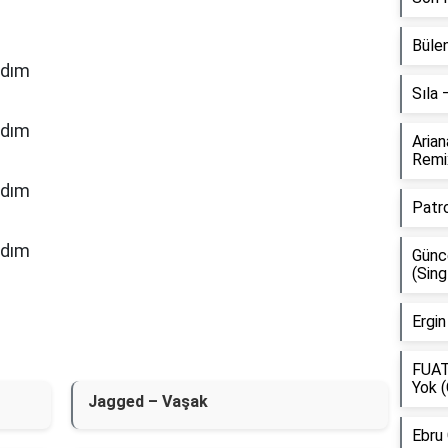
Bülen
ydım
Sıla
ydım
Aria
Remi
ydım
Patr
ydım
Günce
(Sing
Ergin
FUAT
Yok (
Jagged – Vaşak
Ebru