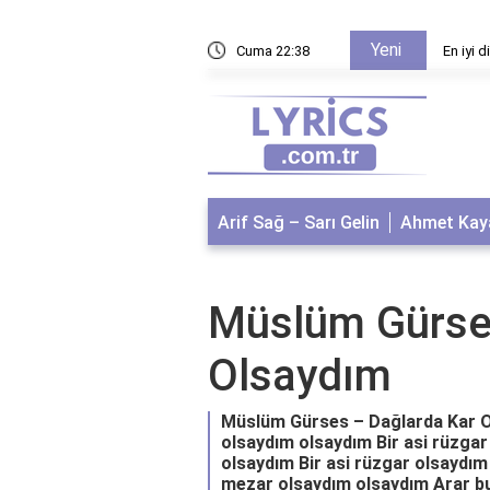
Yeni
aları
Cuma 22:38
En iyi 
Arif Sağ – Sarı Gelin
Ahmet Kaya
Müslüm Gürse
Olsaydım
Müslüm Gürses – Dağlarda Kar Ol
olsaydım olsaydım Bir asi rüzga
olsaydım Bir asi rüzgar olsaydım
mezar olsaydım olsaydım Arar bul