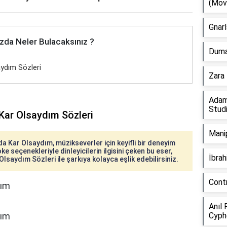
(Mov
Gnarl
zda Neler Bulacaksınız ?
Duman
ydım Sözleri
Zara 
Adam
Stud
Kar Olsaydım Sözleri
Manip
 Kar Olsaydım, müzikseverler için keyifli bir deneyim
ke seçenekleriyle dinleyicilerin ilgisini çeken bu eser,
İbra
lsaydım Sözleri ile şarkıya kolayca eşlik edebilirsiniz.
Cont
dım
Anıl 
dım
Cyph