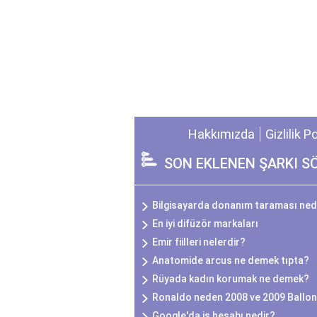
Hakkımızda
Gizlilik P
SON EKLENEN ŞARKI S
Bilgisayarda donanım taraması ned
En iyi difüzör markaları
Emir fiilleri nelerdir?
Anatomide arcus ne demek tıpta?
Rüyada kadın korumak ne demek?
Ronaldo neden 2008 ve 2009 Ballon
Google'da iş hesabı nedir?