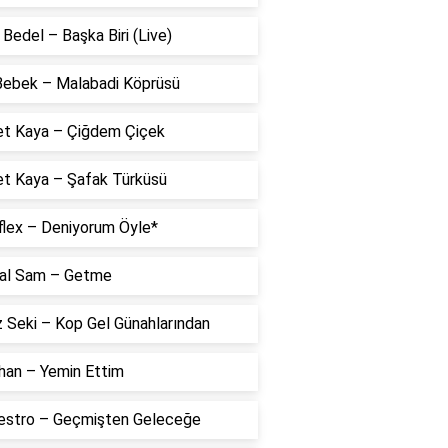
Bedel – Başka Biri (Live)
 Bebek – Malabadi Köprüsü
t Kaya – Çiğdem Çiçek
t Kaya – Şafak Türküsü
flex – Deniyorum Öyle*
al Sam – Getme
 Seki – Kop Gel Günahlarından
han – Yemin Ettim
estro – Geçmişten Geleceğe