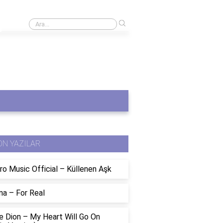
›
En iyi difüzör markaları
ON YAZILAR
ro Music Official – Küllenen Aşk
na – For Real
e Dion – My Heart Will Go On