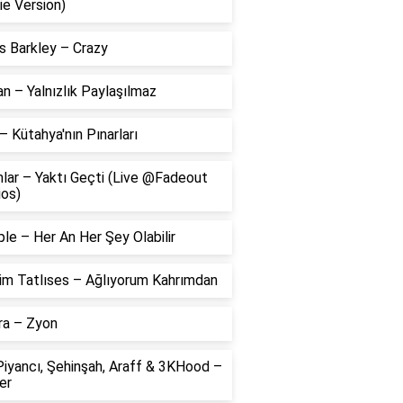
ie Version)
s Barkley – Crazy
 – Yalnızlık Paylaşılmaz
– Kütahya'nın Pınarları
lar – Yaktı Geçti (Live @Fadeout
ios)
le – Her An Her Şey Olabilir
him Tatlıses – Ağlıyorum Kahrımdan
ra – Zyon
Piyancı, Şehinşah, Araff & 3KHood –
er