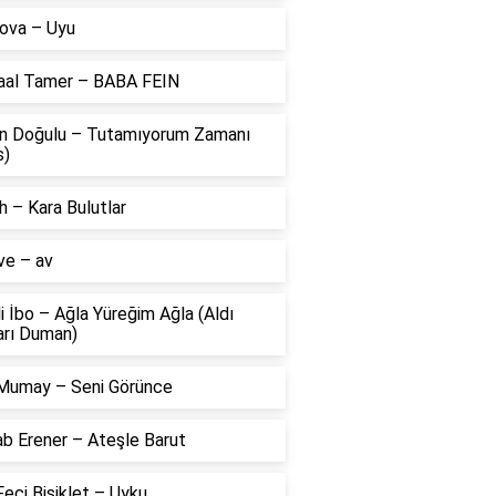
ova – Uyu
aal Tamer – BABA FEIN
n Doğulu – Tutamıyorum Zamanı
s)
 – Kara Bulutlar
ve – av
li İbo – Ağla Yüreğim Ağla (Aldı
arı Duman)
Mumay – Seni Görünce
ab Erener – Ateşle Barut
eci Bisiklet – Uyku