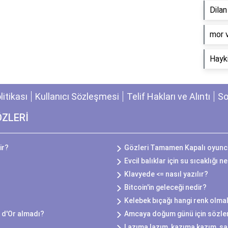
Dila
​mor 
Hayki
olitikası
Kullanıcı Sözleşmesi
Telif Hakları ve Alıntı
So
ÖZLERİ
ir?
Gözleri Tamamen Kapalı oyuncu
Evcil balıklar için su sıcaklığı n
Klavyede <= nasıl yazılır?
Bitcoin'in geleceği nedir?
Kelebek bıçağı hangi renk olmal
 d'Or almadı?
Amcaya doğum günü için sözle
Lazıma lazım, kazıma kazım, sa