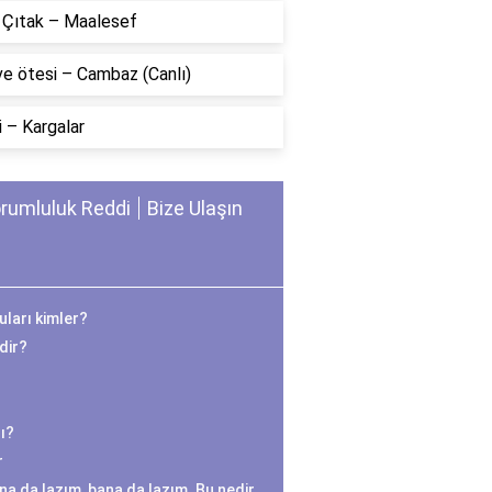
n Çıtak – Maalesef
ve ötesi – Cambaz (Canlı)
 – Kargalar
rumluluk Reddi
Bize Ulaşın
ları kimler?
edir?
ı?
r
na da lazım, bana da lazım. Bu nedir