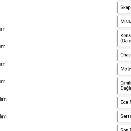
m
Skap
Mish
dım
Kena
(Dan
dım
Ohash
dım
Moti
dım
Cimil
Dağl
dım
Ece 
dım
Sert
Son F