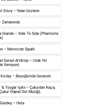
t Ersoy – Yalan Gözlerin
 – Zamanında
na Grande – Side To Side (Phantoms
x)
on – Moroccan Sipahi
l Gürsel Artıktay – Uzak Yol
le Versiyon)
 Kızılay – Beyoğlu'nda Gezersin
 & Toygar Işıklı – Çukurdan Kaçış
Çukur Orijinal Dizi Müziği)..
 Gündeş – Hata