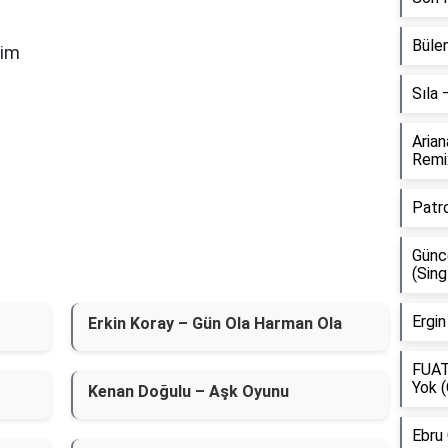
Bülen
yim
Sıla
Aria
Remi
Patr
Günce
(Sing
Ergin
Erkin Koray – Gün Ola Harman Ola
FUAT
Yok (
Kenan Doğulu – Aşk Oyunu
Ebru