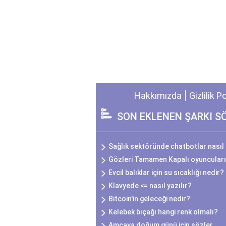
Hakkımızda
Gizlilik P
SON EKLENEN ŞARKI S
Sağlık sektöründe chatbotlar nasıl 
Gözleri Tamamen Kapalı oyuncuları
Evcil balıklar için su sıcaklığı nedir?
Klavyede <= nasıl yazılır?
Bitcoin'in geleceği nedir?
Kelebek bıçağı hangi renk olmalı?
Amcaya doğum günü için sözler