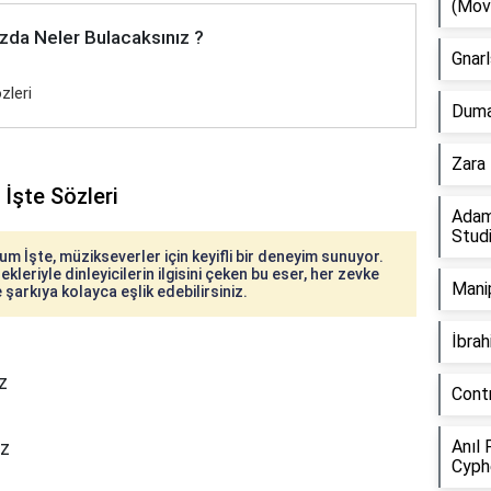
(Mov
zda Neler Bulacaksınız ?
Gnarl
zleri
Duman
Zara 
 İşte Sözleri
Adam
Stud
um İşte, müzikseverler için keyifli bir deneyim sunuyor.
kleriyle dinleyicilerin ilgisini çeken bu eser, her zevke
Manip
e şarkıya kolayca eşlik edebilirsiniz.
İbra
z
Cont
az
Anıl 
Cyph