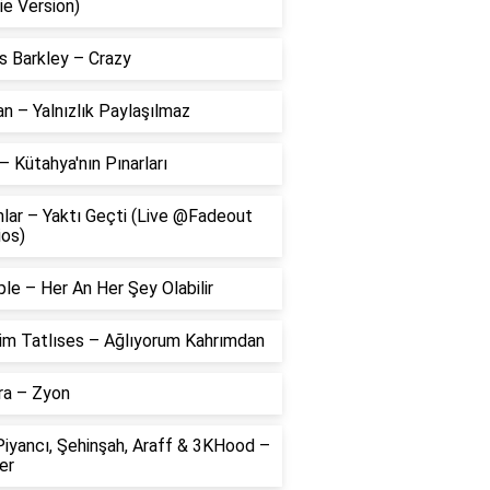
ie Version)
s Barkley – Crazy
 – Yalnızlık Paylaşılmaz
– Kütahya'nın Pınarları
lar – Yaktı Geçti (Live @Fadeout
ios)
le – Her An Her Şey Olabilir
him Tatlıses – Ağlıyorum Kahrımdan
ra – Zyon
Piyancı, Şehinşah, Araff & 3KHood –
er