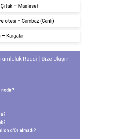
n Çıtak – Maalesef
ve ötesi – Cambaz (Canlı)
 – Kargalar
rumluluk Reddi
Bize Ulaşın
 nedir?
ta?
ek?
llon d'Or almadı?