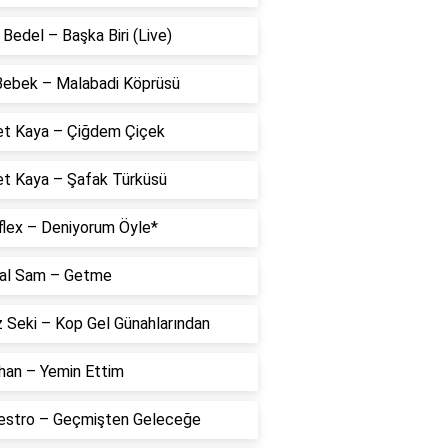
Bedel – Başka Biri (Live)
 Bebek – Malabadi Köprüsü
t Kaya – Çiğdem Çiçek
t Kaya – Şafak Türküsü
flex – Deniyorum Öyle*
al Sam – Getme
 Seki – Kop Gel Günahlarından
han – Yemin Ettim
estro – Geçmişten Geleceğe