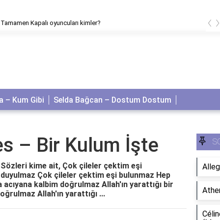
‹
 Tamamen Kapalı oyuncuları kimler?
 – Kum Gibi
Selda Bağcan – Dostum Dostum
es – Bir Kulum İşte
S
Sözleri kime ait, Çok çileler çektim eşi
Alleg
duyulmaz Çok çileler çektim eşi bulunmaz Hep
acıyana kalbim doğrulmaz Allah'ın yarattığı bir
Athe
ğrulmaz Allah'ın yarattığı ...
Célin