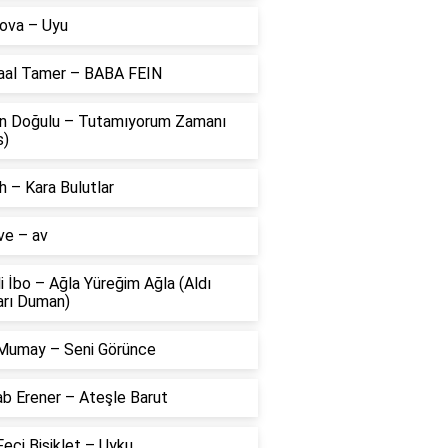
ova – Uyu
aal Tamer – BABA FEIN
n Doğulu – Tutamıyorum Zamanı
s)
 – Kara Bulutlar
ve – av
li İbo – Ağla Yüreğim Ağla (Aldı
arı Duman)
Mumay – Seni Görünce
ab Erener – Ateşle Barut
eci Bisiklet – Uyku