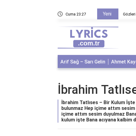
Yeni
apalı oyuncuları kimler?
Cuma 23:27
Gözleri
Arif Sağ – Sarı Gelin
Ahmet Kaya
İbrahim Tatlıs
İbrahim Tatlıses – Bir Kulum İşte 
bulunmaz Hep içime attım sesim 
içime attım sesim duyulmaz Bana 
kulum işte Bana acıyana kalbim do