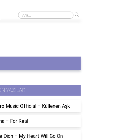
›
Gözleri Tamamen Kapalı oyuncuları kimler?
ON YAZILAR
ro Music Official – Küllenen Aşk
na – For Real
e Dion – My Heart Will Go On