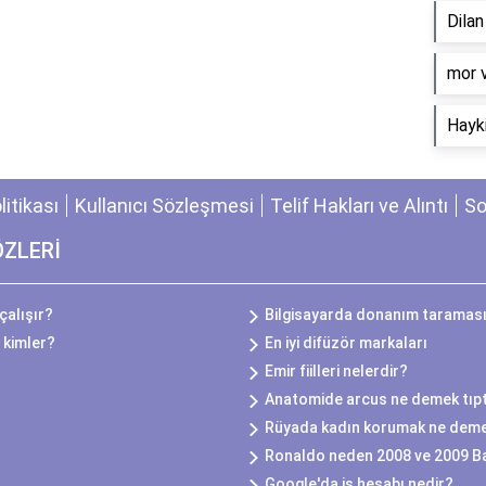
Dila
​mor 
Hayki
olitikası
Kullanıcı Sözleşmesi
Telif Hakları ve Alıntı
So
ÖZLERİ
çalışır?
Bilgisayarda donanım taraması
 kimler?
En iyi difüzör markaları
Emir fiilleri nelerdir?
Anatomide arcus ne demek tıp
Rüyada kadın korumak ne dem
Ronaldo neden 2008 ve 2009 Ba
Google'da iş hesabı nedir?