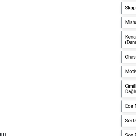
Skap
Mish
Kena
(Dan
Ohash
Moti
Cimil
Dağl
Ece 
Sert
yim
Son F