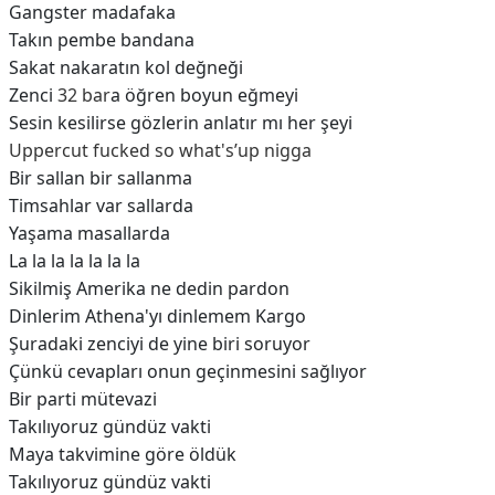
Gangster madafaka
Takın pembe bandana
Sakat nakaratın kol değneği
Zenci
32 bar
a öğren boyun eğmeyi
Sesin kesilirse gözlerin anlatır mı her şeyi
Uppercut fucked so what's’up nigga
Bir sallan bir sallanma
Timsahlar var sallarda
Yaşama masallarda
La la la la la la la
Sikilmiş Amerika ne dedin pardon
Dinlerim Athena'yı dinlemem Kargo
Şuradaki zenciyi de yine biri soruyor
Çünkü cevapları onun geçinmesini sağlıyor
Bir parti mütevazi
Takılıyoruz gündüz vakti
Maya takvimine göre öldük
Takılıyoruz gündüz vakti