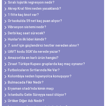
Sıralı lojistik regresyon nedir?
Akrep Kral filmi neden yasaklandı?
1 fitte kaç knot var?
Ortaokulda 59 net kaç puan alıyor?
Vibrasyon sistemi nedir?
Derbi kaç saat sürecek?
Hunlar'ın ilk lideri kimdir?
7. sınıf için güçlendirici testler nereden alınır?
UAVT kodu SGK'da nerede yazar?
Amazon'da en karlı ürün hangisi?
Ziraat Türkiye Kupası gruplarda kaç maç oynanır?
Futbolcuların Sırtlarında Ne Var?
Kolombiya neden İspanyolca konuşuyor?
Bulmacada Fikir Nedir?
Eryaman stadı'nda kimin maçı
İstanbullu Gelin Süreyya nasıl ölüyor?
Ürtiker Diğer Adı Nedir?