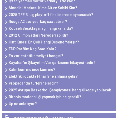
İçten yanmalı motor verimi yüzde kaç?
Mondial Markası Kime Ait ve Sahibi Kim?
2025 TFF 3. Lig play-off finali nerede oynanacak?
Rusça A2 seviyesi kaç saat sürer?
Kocaeli Beşiktaş maçı hangi kanalda?
2012 Olimpiyatları Nerede Yapıldı?
Hint Kınası En Çok Hangi Desene Yakışır?
EDP Parfüm Kaç Saat Kalır?
En zor estetik ameliyat hangisi?
Kayahan'ın Şikayetim Var şarkısının hikayesi nedir?
Kalın kum mu ince kum mu?
Elektrikli ocakta H harfi ne anlama gelir?
Propaganda türleri nelerdir?
2025 Avrupa Basketbol Şampiyonası hangi ülkede yapılacak
Bitcoin madenciliği yapmak için ne gerekli?
Up ne anlatıyor?