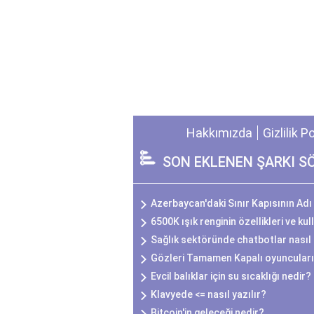
Hakkımızda
Gizlilik P
SON EKLENEN ŞARKI S
Azerbaycan'daki Sınır Kapısının Adı
6500K ışık renginin özellikleri ve kul
Sağlık sektöründe chatbotlar nasıl 
Gözleri Tamamen Kapalı oyuncuları
Evcil balıklar için su sıcaklığı nedir?
Klavyede <= nasıl yazılır?
Bitcoin'in geleceği nedir?