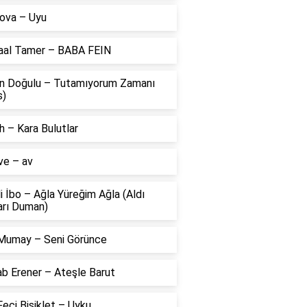
ova – Uyu
aal Tamer – BABA FEIN
n Doğulu – Tutamıyorum Zamanı
s)
 – Kara Bulutlar
ve – av
li İbo – Ağla Yüreğim Ağla (Aldı
arı Duman)
Mumay – Seni Görünce
ab Erener – Ateşle Barut
eci Bisiklet – Uyku