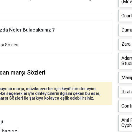
(Mov
Gnarl
zda Neler Bulacaksınız ?
Duman
Zara 
şı Sözleri
Adam
Stud
can marşı Sözleri
Manip
ycan marşı, müzikseverler için keyifli bir deneyim
İbra
ke seçenekleriyle dinleyicilerin ilgisini çeken bu eser,
şı Sözleri ile şarkıya kolayca eşlik edebilirsiniz.
Cont
Anıl 
i!
Cyph
hazırız!