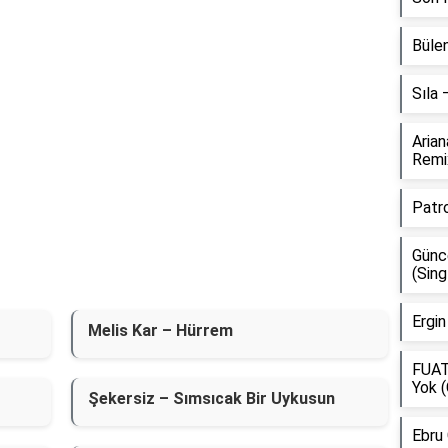
Bülen
Sıla
Aria
Remi
Patr
Günce
(Sing
Ergin
Melis Kar – Hürrem
FUAT
Yok (
Şekersiz – Sımsıcak Bir Uykusun
Ebru