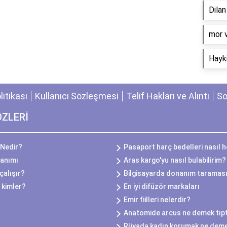
Dila
​mor 
Hayki
olitikası
Kullanıcı Sözleşmesi
Telif Hakları ve Alıntı
So
ÖZLERİ
 Nedir?
Pasaport harç bedelleri nasıl 
lanımı
Aras kargo'yu nasıl bulabilirim?
çalışır?
Bilgisayarda donanım taraması
 kimler?
En iyi difüzör markaları
Emir fiilleri nelerdir?
Anatomide arcus ne demek tıp
Rüyada kadın korumak ne dem