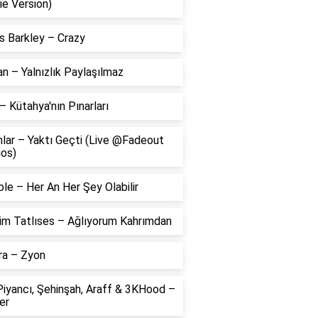
ie Version)
s Barkley – Crazy
 – Yalnızlık Paylaşılmaz
– Kütahya'nın Pınarları
lar – Yaktı Geçti (Live @Fadeout
ios)
le – Her An Her Şey Olabilir
him Tatlıses – Ağlıyorum Kahrımdan
ra – Zyon
Piyancı, Şehinşah, Araff & 3KHood –
er