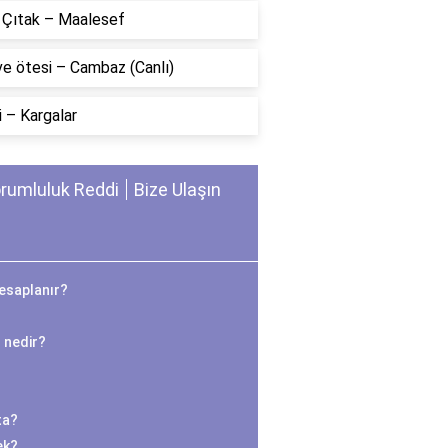
n Çıtak – Maalesef
ve ötesi – Cambaz (Canlı)
 – Kargalar
rumluluk Reddi
Bize Ulaşın
hesaplanır?
 nedir?
ta?
ek?