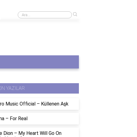
›
6500K ışık renginin özellikleri ve kullanımı
ON YAZILAR
ro Music Official – Küllenen Aşk
na – For Real
e Dion – My Heart Will Go On