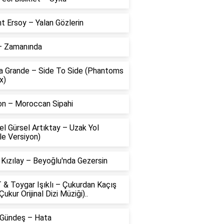
t Ersoy – Yalan Gözlerin
 – Zamanında
na Grande – Side To Side (Phantoms
x)
on – Moroccan Sipahi
l Gürsel Artıktay – Uzak Yol
le Versiyon)
 Kızılay – Beyoğlu'nda Gezersin
 & Toygar Işıklı – Çukurdan Kaçış
Çukur Orijinal Dizi Müziği)..
 Gündeş – Hata