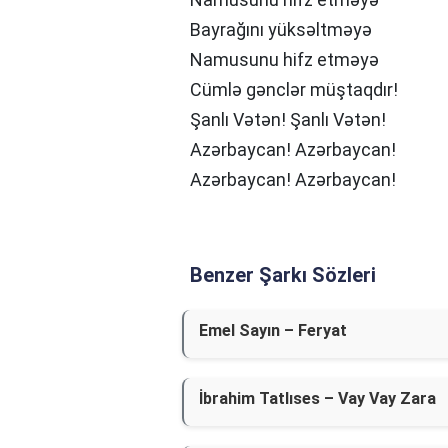
Bayrağını yüksəltməyə
Namusunu hifz etməyə
Cümlə gənclər müştaqdır!
Şanlı Vətən! Şanlı Vətən!
Azərbaycan! Azərbaycan!
Azərbaycan! Azərbaycan!
Benzer Şarkı Sözleri
Emel Sayın – Feryat
İbrahim Tatlıses – Vay Vay Zara