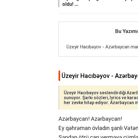
oldu! ...
Bu Yazımı
Üzeyir Hacıbəyov - Azərbaycan mar
Üzeyir Hacıbəyov - Azərbay
Üzeyir Hacıbəyov seslendirdiği Azərba
sunuyor. Şarkı sözleri, lyrics ve karao
her zevke hitap ediyor. Azərbaycan mar
Azərbaycan! Azərbaycan!
Ey qəhrəman övladın şanlı Vətən
Səndən ötrü can verməyə cümlə 