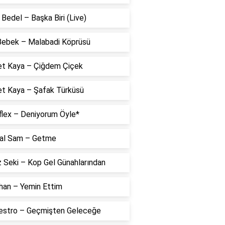
Bedel – Başka Biri (Live)
 Bebek – Malabadi Köprüsü
t Kaya – Çiğdem Çiçek
t Kaya – Şafak Türküsü
flex – Deniyorum Öyle*
al Sam – Getme
 Seki – Kop Gel Günahlarından
han – Yemin Ettim
estro – Geçmişten Geleceğe