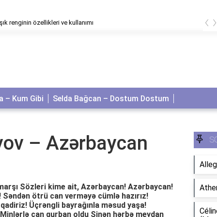
‹
ık renginin özellikleri ve kullanımı
 – Kum Gibi
Selda Bağcan – Dostum Dostum
yov – Azərbaycan
S
Alleg
arşı Sözleri kime ait, Azərbaycan! Azərbaycan!
Athe
! Səndən ötrü can verməyə cümlə hazırız!
adiriz! Üçrəngli bayrağınla məsud yaşa!
Célin
 Minlərlə can qurban oldu Sinən hərbə meydan