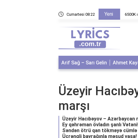
Yeni
 özellikleri ve kullanımı
Cumartesi 08:22
6500K ış
Arif Sağ – Sarı Gelin
Ahmet Kaya
Üzeyir Hacıbə
marşı
Üzeyir Hacıbəyov – Azərbaycan m
Ey qəhrəman övladın şanlı Vətəni
Səndən ötrü qan tökməyə cümlə q
Üçrəngli bayrağınla məsud yaşa!