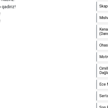
Skap
qadiriz!
!
Mish
!
Kena
(Dan
Ohash
Moti
Cimil
Dağl
Ece 
Sert
Son F