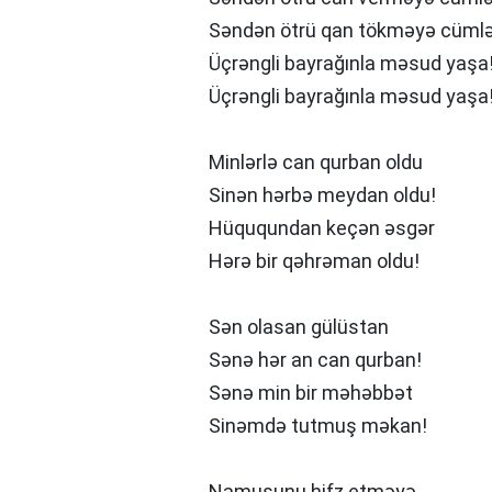
Səndən ötrü qan tökməyə cümlə 
Üçrəngli bayrağınla məsud yaşa
Üçrəngli bayrağınla məsud yaşa
Minlərlə can qurban oldu
Sinən hərbə meydan oldu!
Hüququndan keçən əsgər
Hərə bir qəhrəman oldu!
Sən olasan gülüstan
Sənə hər an can qurban!
Sənə min bir məhəbbət
Sinəmdə tutmuş məkan!
Namusunu hifz etməyə