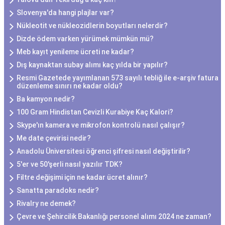
Slovenya'da hangi plajlar var?
Nükleotit ve nükleozidlerin boyutları nelerdir?
Dizde ödem varken yürümek mümkün mü?
Meb kayıt yenileme ücreti ne kadar?
Dış kaynaktan subay alımı kaç yılda bir yapılır?
Resmi Gazetede yayımlanan 573 sayılı tebliğ ile e-arşiv fatura
düzenleme sınırı ne kadar oldu?
Ba kamyon nedir?
100 Gram Hindistan Cevizli Kurabiye Kaç Kalori?
Skype'ın kamera ve mikrofon kontrolü nasıl çalışır?
Me date çevirisi nedir?
Anadolu Üniversitesi öğrenci şifresi nasıl değiştirilir?
5'er ve 50'şerli nasıl yazılır TDK?
Filtre değişimi için ne kadar ücret alınır?
Sanatta paradoks nedir?
Rivalry ne demek?
Çevre ve Şehircilik Bakanlığı personel alımı 2024 ne zaman?