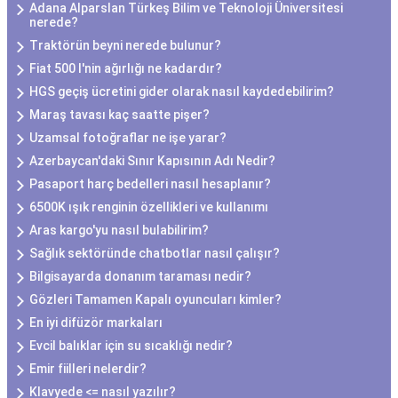
Adana Alparslan Türkeş Bilim ve Teknoloji Üniversitesi
nerede?
Traktörün beyni nerede bulunur?
Fiat 500 l'nin ağırlığı ne kadardır?
HGS geçiş ücretini gider olarak nasıl kaydedebilirim?
Maraş tavası kaç saatte pişer?
Uzamsal fotoğraflar ne işe yarar?
Azerbaycan'daki Sınır Kapısının Adı Nedir?
Pasaport harç bedelleri nasıl hesaplanır?
6500K ışık renginin özellikleri ve kullanımı
Aras kargo'yu nasıl bulabilirim?
Sağlık sektöründe chatbotlar nasıl çalışır?
Bilgisayarda donanım taraması nedir?
Gözleri Tamamen Kapalı oyuncuları kimler?
En iyi difüzör markaları
Evcil balıklar için su sıcaklığı nedir?
Emir fiilleri nelerdir?
Klavyede <= nasıl yazılır?