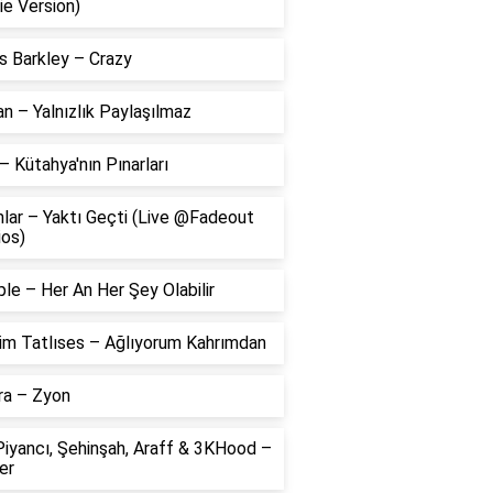
ie Version)
s Barkley – Crazy
 – Yalnızlık Paylaşılmaz
– Kütahya'nın Pınarları
lar – Yaktı Geçti (Live @Fadeout
ios)
le – Her An Her Şey Olabilir
him Tatlıses – Ağlıyorum Kahrımdan
ra – Zyon
Piyancı, Şehinşah, Araff & 3KHood –
er