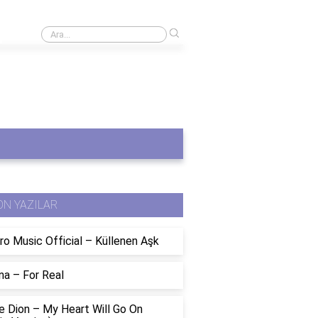
›
Ak akçenin kara gün için olduğu nasıl ortaya çıktı?
ON YAZILAR
ro Music Official – Küllenen Aşk
na – For Real
e Dion – My Heart Will Go On