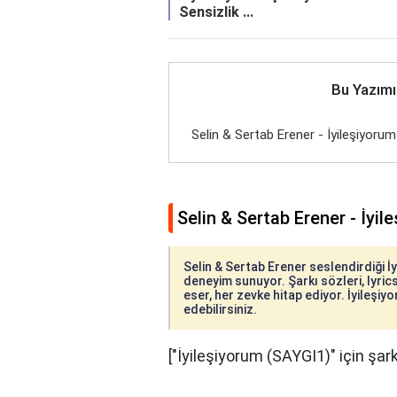
Sensizlik ...
Bu Yazımı
Selin & Sertab Erener - İyileşiyoru
Selin & Sertab Erener - İyi
Selin & Sertab Erener seslendirdiği İy
deneyim sunuyor. Şarkı sözleri, lyrics
eser, her zevke hitap ediyor. İyileşiy
edebilirsiniz.
["İyileşiyorum (SAYGI1)" için şark