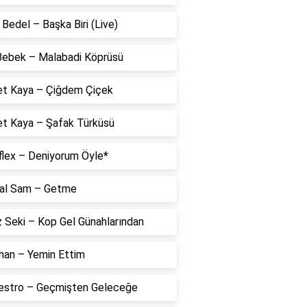
Bedel – Başka Biri (Live)
 Bebek – Malabadi Köprüsü
t Kaya – Çiğdem Çiçek
t Kaya – Şafak Türküsü
flex – Deniyorum Öyle*
al Sam – Getme
 Seki – Kop Gel Günahlarından
han – Yemin Ettim
estro – Geçmişten Geleceğe