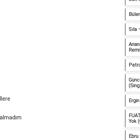
Bülen
Sıla
Aria
Remi
Patr
Günce
(Sing
lere
Ergin
FUAT
kalmadım
Yok (
Ebru