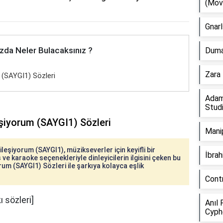
(Mov
Gnarl
zda Neler Bulacaksınız ?
Duman
Zara 
m (SAYGI1) Sözleri
Adam
Stud
leşiyorum (SAYGI1) Sözleri
Manip
ileşiyorum (SAYGI1), müzikseverler için keyifli bir
İbra
 ve karaoke seçenekleriyle dinleyicilerin ilgisini çeken bu
orum (SAYGI1) Sözleri ile şarkıya kolayca eşlik
Cont
ı sözleri]
Anıl 
Cyph