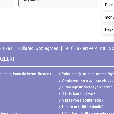
Dila
​mor 
Hayki
olitikası
Kullanıcı Sözleşmesi
Telif Hakları ve Alıntı
So
ÖZLERİ
 lazım, bana da lazım. Bu nedir
Yakıtın soğutulması neden fayd
Ak akçenin kara gün için olduğu 
Sıralı lojistik regresyon nedir?
1 fitte kaç knot var?
Vibrasyon sistemi nedir?
Hunlar'ın ilk lideri kimdir?
eden alınır?
UAVT kodu SGK'da nerede yaz