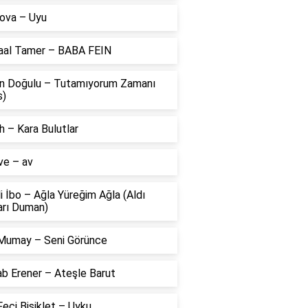
ova – Uyu
aal Tamer – BABA FEIN
n Doğulu – Tutamıyorum Zamanı
s)
 – Kara Bulutlar
ve – av
li İbo – Ağla Yüreğim Ağla (Aldı
arı Duman)
Mumay – Seni Görünce
ab Erener – Ateşle Barut
eci Bisiklet – Uyku