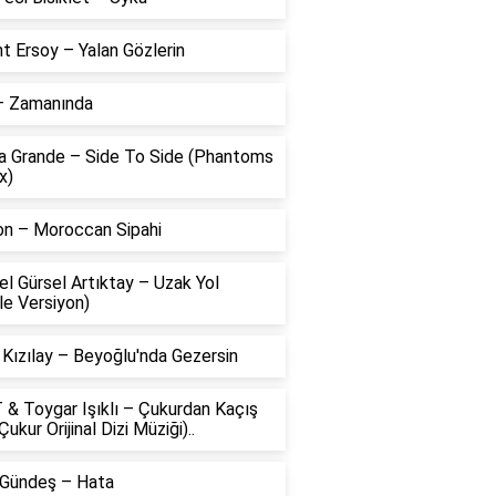
t Ersoy – Yalan Gözlerin
 – Zamanında
na Grande – Side To Side (Phantoms
x)
on – Moroccan Sipahi
l Gürsel Artıktay – Uzak Yol
le Versiyon)
 Kızılay – Beyoğlu'nda Gezersin
 & Toygar Işıklı – Çukurdan Kaçış
Çukur Orijinal Dizi Müziği)..
 Gündeş – Hata