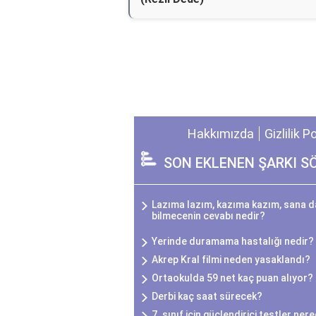
Hakkımızda
Gizlilik P
SON EKLENEN ŞARKI S
Lazıma lazım, kazıma kazım, sana da
bilmecenin cevabı nedir?
Yerinde duramama hastalığı nedir?
Akrep Kral filmi neden yasaklandı?
Ortaokulda 59 net kaç puan alıyor?
Derbi kaç saat sürecek?
7. sınıf için güçlendirici testler ner