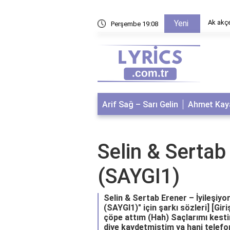
n için olduğu nasıl ortaya çıktı?
Ak akçe
Yeni
Perşembe 19:08
Arif Sağ – Sarı Gelin
Ahmet Kaya
Selin & Sertab
(SAYGI1)
Selin & Sertab Erener – İyileşiyo
(SAYGI1)" için şarkı sözleri] [Gir
çöpe attım (Hah) Saçlarımı kesti
diye kaydetmiştim ya hani telefo