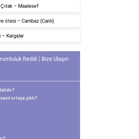
n Çıtak – Maalesef
ve ötesi – Cambaz (Canlı)
 – Kargalar
rumluluk Reddi
Bize Ulaşın
alıdır?
nasıl ortaya çıktı?
ar?