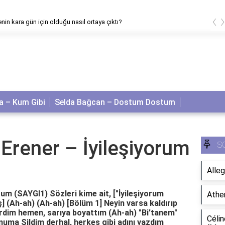
‹
nin kara gün için olduğu nasıl ortaya çıktı?
 – Kum Gibi
Selda Bağcan – Dostum Dostum
 Erener – İyileşiyorum
S
Alleg
rum (SAYGI1) Sözleri kime ait, ["İyileşiyorum
Athe
iş] (Ah-ah) (Ah-ah) [Bölüm 1] Neyin varsa kaldırıp
rdim hemen, sarıya boyattım (Ah-ah) "Bi'tanem"
Célin
numa Sildim derhal, herkes gibi adını yazdım