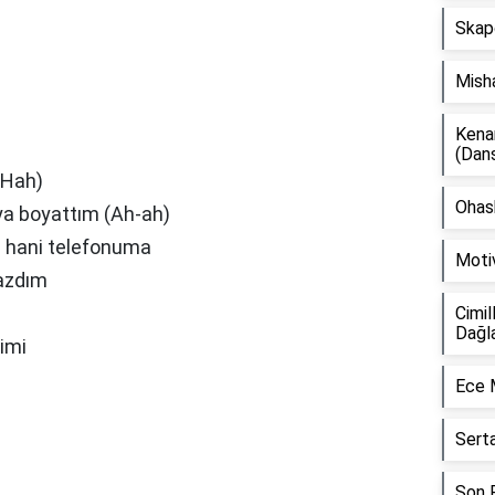
Skap
Mish
Kena
(Dan
(Hah)
Ohash
ya boyattım (Ah-ah)
a hani telefonuma
Moti
yazdım
Cimil
Dağl
imi
Ece 
Sert
Son F