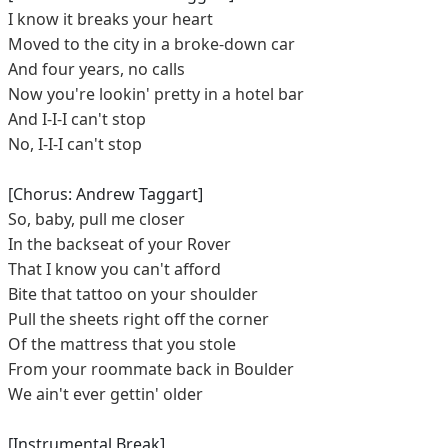
I know it breaks your heart
Moved to the city in a broke-down car
And four years, no calls
Now you're lookin' pretty in a hotel bar
And I-I-I can't stop
No, I-I-I can't stop
[Chorus: Andrew Taggart]
So, baby, pull me closer
In the backseat of your Rover
That I know you can't afford
Bite that tattoo on your shoulder
Pull the sheets right off the corner
Of the mattress that you stole
From your roommate back in Boulder
We ain't ever gettin' older
[Instrumental Break]