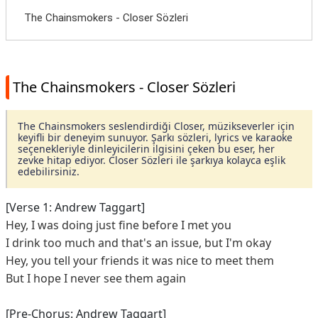
The Chainsmokers - Closer Sözleri
The Chainsmokers - Closer Sözleri
The Chainsmokers seslendirdiği Closer, müzikseverler için
keyifli bir deneyim sunuyor. Şarkı sözleri, lyrics ve karaoke
seçenekleriyle dinleyicilerin ilgisini çeken bu eser, her
zevke hitap ediyor. Closer Sözleri ile şarkıya kolayca eşlik
edebilirsiniz.
[Verse 1: Andrew Taggart]
Hey, I was doing just fine before I met you
I drink too much and that's an issue, but I'm okay
Hey, you tell your friends it was nice to meet them
But I hope I never see them again
[Pre-Chorus: Andrew Taggart]