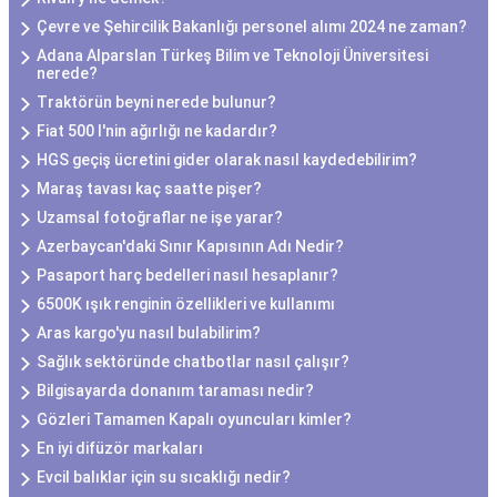
Çevre ve Şehircilik Bakanlığı personel alımı 2024 ne zaman?
Adana Alparslan Türkeş Bilim ve Teknoloji Üniversitesi
nerede?
Traktörün beyni nerede bulunur?
Fiat 500 l'nin ağırlığı ne kadardır?
HGS geçiş ücretini gider olarak nasıl kaydedebilirim?
Maraş tavası kaç saatte pişer?
Uzamsal fotoğraflar ne işe yarar?
Azerbaycan'daki Sınır Kapısının Adı Nedir?
Pasaport harç bedelleri nasıl hesaplanır?
6500K ışık renginin özellikleri ve kullanımı
Aras kargo'yu nasıl bulabilirim?
Sağlık sektöründe chatbotlar nasıl çalışır?
Bilgisayarda donanım taraması nedir?
Gözleri Tamamen Kapalı oyuncuları kimler?
En iyi difüzör markaları
Evcil balıklar için su sıcaklığı nedir?