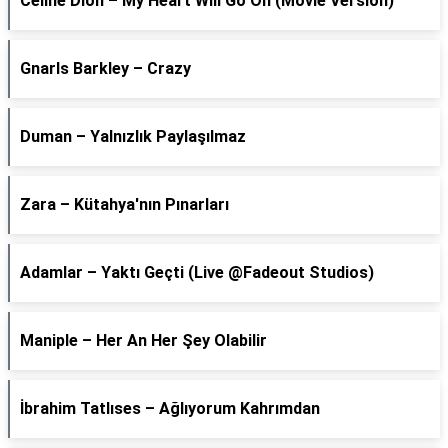
Céline Dion – My Heart Will Go On (Movie Version)
Gnarls Barkley – Crazy
Duman – Yalnızlık Paylaşılmaz
Zara – Kütahya'nın Pınarları
Adamlar – Yaktı Geçti (Live @Fadeout Studios)
Maniple – Her An Her Şey Olabilir
İbrahim Tatlıses – Ağlıyorum Kahrımdan