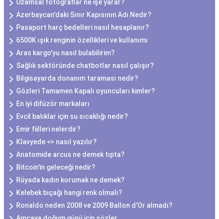
Uzamsal fotoğraflar ne işe yarar?
Azerbaycan'daki Sınır Kapısının Adı Nedir?
Pasaport harç bedelleri nasıl hesaplanır?
6500K ışık renginin özellikleri ve kullanımı
Aras kargo'yu nasıl bulabilirim?
Sağlık sektöründe chatbotlar nasıl çalışır?
Bilgisayarda donanım taraması nedir?
Gözleri Tamamen Kapalı oyuncuları kimler?
En iyi difüzör markaları
Evcil balıklar için su sıcaklığı nedir?
Emir fiilleri nelerdir?
Klavyede <= nasıl yazılır?
Anatomide arcus ne demek tıpta?
Bitcoin'in geleceği nedir?
Rüyada kadın korumak ne demek?
Kelebek bıçağı hangi renk olmalı?
Ronaldo neden 2008 ve 2009 Ballon d'Or almadı?
Amcaya doğum günü için sözler