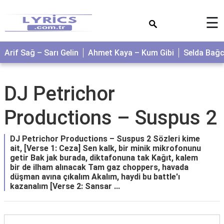
×
☰
Arif Sağ – Sarı Gelin
Ahmet Kaya – Kum Gibi
Selda Bağ
DJ Petrichor
Productions – Suspus 2
DJ Petrichor Productions – Suspus 2 Sözleri kime
ait, [Verse 1: Ceza] Sen kalk, bir minik mikrofonunu
getir Bak jak burada, diktafonuna tak Kağıt, kalem
bir de ilham alınacak Tam gaz choppers, havada
düşman avına çıkalım Akalım, haydi bu battle'ı
kazanalım [Verse 2: Sansar ...