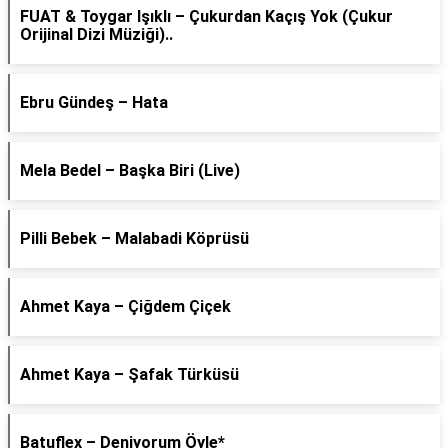
FUAT & Toygar Işıklı – Çukurdan Kaçış Yok (Çukur
Orijinal Dizi Müziği)..
Ebru Gündeş – Hata
Mela Bedel – Başka Biri (Live)
Pilli Bebek – Malabadi Köprüsü
Ahmet Kaya – Çiğdem Çiçek
Ahmet Kaya – Şafak Türküsü
Batuflex – Deniyorum Öyle*