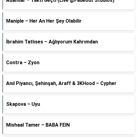
Adamlar – Yaktı Geçti (Live @Fadeout Studios)
Maniple – Her An Her Şey Olabilir
İbrahim Tatlıses – Ağlıyorum Kahrımdan
Contra – Zyon
Anıl Piyancı, Şehinşah, Araff & 3KHood – Cypher
Skapova – Uyu
Mishaal Tamer – BABA FEIN