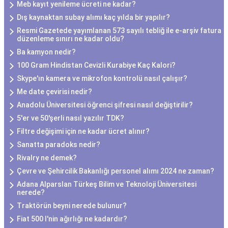
Meb kayıt yenileme ücreti ne kadar?
Dış kaynaktan subay alımı kaç yılda bir yapılır?
Resmi Gazetede yayımlanan 573 sayılı tebliğ ile e-arşiv fatura
düzenleme sınırı ne kadar oldu?
Ba kamyon nedir?
100 Gram Hindistan Cevizli Kurabiye Kaç Kalori?
Skype'ın kamera ve mikrofon kontrolü nasıl çalışır?
Me date çevirisi nedir?
Anadolu Üniversitesi öğrenci şifresi nasıl değiştirilir?
5'er ve 50'şerli nasıl yazılır TDK?
Filtre değişimi için ne kadar ücret alınır?
Sanatta paradoks nedir?
Rivalry ne demek?
Çevre ve Şehircilik Bakanlığı personel alımı 2024 ne zaman?
Adana Alparslan Türkeş Bilim ve Teknoloji Üniversitesi
nerede?
Traktörün beyni nerede bulunur?
Fiat 500 l'nin ağırlığı ne kadardır?