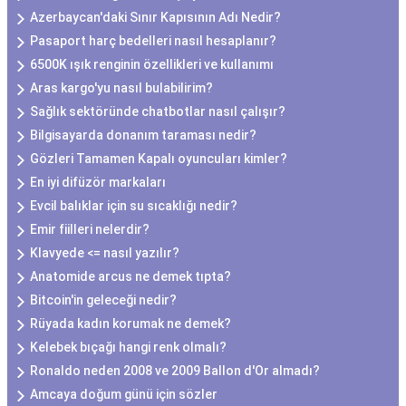
Azerbaycan'daki Sınır Kapısının Adı Nedir?
Pasaport harç bedelleri nasıl hesaplanır?
6500K ışık renginin özellikleri ve kullanımı
Aras kargo'yu nasıl bulabilirim?
Sağlık sektöründe chatbotlar nasıl çalışır?
Bilgisayarda donanım taraması nedir?
Gözleri Tamamen Kapalı oyuncuları kimler?
En iyi difüzör markaları
Evcil balıklar için su sıcaklığı nedir?
Emir fiilleri nelerdir?
Klavyede <= nasıl yazılır?
Anatomide arcus ne demek tıpta?
Bitcoin'in geleceği nedir?
Rüyada kadın korumak ne demek?
Kelebek bıçağı hangi renk olmalı?
Ronaldo neden 2008 ve 2009 Ballon d'Or almadı?
Amcaya doğum günü için sözler