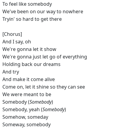
To feel like somebody
We've been on our way to nowhere
Tryin' so hard to get there
[Chorus]
And I say, oh
We're gonna let it show
We're gonna just let go of everything
Holding back our dreams
And try
And make it come alive
Come on, let it shine so they can see
We were meant to be
Somebody (
Somebody
)
Somebody, yeah (
Somebody
)
Somehow, someday
Someway, somebody