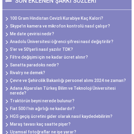
SON EKLENEN ŞARKI SÖZLERİ
100 Gram Hindistan Cevizli Kurabiye Kaç Kalori?
Skype'ın kamera ve mikrofon kontrolü nasıl çalışır?
Me date çevirisi nedir?
Anadolu Üniversitesi öğrenci şifresi nasıl değiştirilir?
5'er ve 50'şerli nasıl yazılır TDK?
Filtre değişimi için ne kadar ücret alınır?
Sanatta paradoks nedir?
Rivalry ne demek?
Çevre ve Şehircilik Bakanlığı personel alımı 2024 ne zaman?
Adana Alparslan Türkeş Bilim ve Teknoloji Üniversitesi
nerede?
Traktörün beyni nerede bulunur?
Fiat 500 l'nin ağırlığı ne kadardır?
HGS geçiş ücretini gider olarak nasıl kaydedebilirim?
Maraş tavası kaç saatte pişer?
Uzamsal fotoğraflar ne işe yarar?