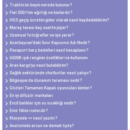
Traktörün beyni nerede bulunur?
Fiat 500 l'nin ağırlığı ne kadardır?
HGS geçiş ücretini gider olarak nasıl kaydedebilirim?
Maraş tavası kaç saatte pişer?
Uzamsal fotoğraflar ne işe yarar?
Azerbaycan'daki Sınır Kapısının Adı Nedir?
Pasaport harç bedelleri nasıl hesaplanır?
6500K ışık renginin özellikleri ve kullanımı
Aras kargo'yu nasıl bulabilirim?
Sağlık sektöründe chatbotlar nasıl çalışır?
Bilgisayarda donanım taraması nedir?
Gözleri Tamamen Kapalı oyuncuları kimler?
En iyi difüzör markaları
Evcil balıklar için su sıcaklığı nedir?
Emir fiilleri nelerdir?
Klavyede <= nasıl yazılır?
Anatomide arcus ne demek tıpta?