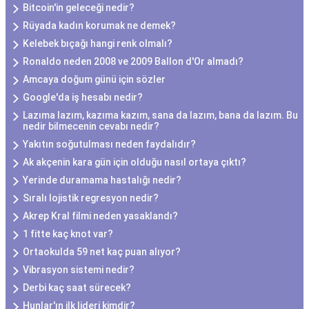
Bitcoin'in geleceği nedir?
Rüyada kadın korumak ne demek?
Kelebek bıçağı hangi renk olmalı?
Ronaldo neden 2008 ve 2009 Ballon d'Or almadı?
Amcaya doğum günü için sözler
Google'da iş hesabı nedir?
Lazıma lazım, kazıma kazım, sana da lazım, bana da lazım. Bu
nedir bilmecenin cevabı nedir?
Yakıtın soğutulması neden faydalıdır?
Ak akçenin kara gün için olduğu nasıl ortaya çıktı?
Yerinde duramama hastalığı nedir?
Sıralı lojistik regresyon nedir?
Akrep Kral filmi neden yasaklandı?
1 fitte kaç knot var?
Ortaokulda 59 net kaç puan alıyor?
Vibrasyon sistemi nedir?
Derbi kaç saat sürecek?
Hunlar'ın ilk lideri kimdir?