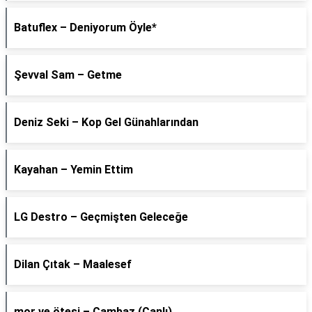
Batuflex – Deniyorum Öyle*
Şevval Sam – Getme
Deniz Seki – Kop Gel Günahlarından
Kayahan – Yemin Ettim
LG Destro – Geçmişten Geleceğe
Dilan Çıtak – Maalesef
​mor ve ötesi – Cambaz (Canlı)