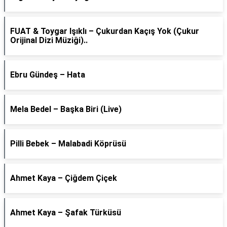
FUAT & Toygar Işıklı – Çukurdan Kaçış Yok (Çukur
Orijinal Dizi Müziği)..
Ebru Gündeş – Hata
Mela Bedel – Başka Biri (Live)
Pilli Bebek – Malabadi Köprüsü
Ahmet Kaya – Çiğdem Çiçek
Ahmet Kaya – Şafak Türküsü