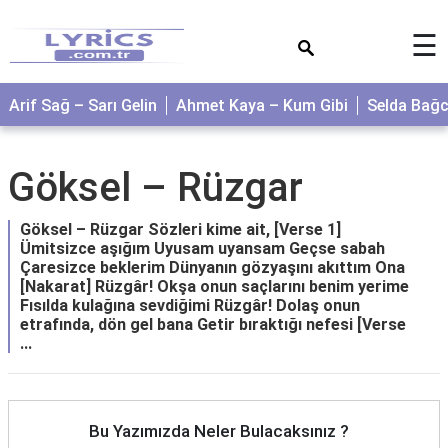
×
☰
Arif Sağ – Sarı Gelin
Ahmet Kaya – Kum Gibi
Selda Bağ
Göksel – Rüzgar
Göksel – Rüzgar Sözleri kime ait, [Verse 1]
Ümitsizce aşığım Uyusam uyansam Geçse sabah
Çaresizce beklerim Dünyanın gözyaşını akıttım Ona
[Nakarat] Rüzgâr! Okşa onun saçlarını benim yerime
Fısılda kulağına sevdiğimi Rüzgâr! Dolaş onun
etrafında, dön gel bana Getir bıraktığı nefesi [Verse
...
Bu Yazımızda Neler Bulacaksınız ?