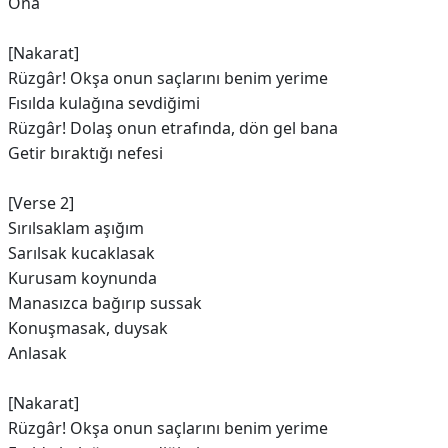
Ona
[Nakarat]
Rüzgâr! Okşa onun saçlarını benim yerime
Fısılda kulağına sevdiğimi
Rüzgâr! Dolaş onun etrafında, dön gel bana
Getir bıraktığı nefesi
[Verse 2]
Sırılsaklam aşığım
Sarılsak kucaklasak
Kurusam koynunda
Manasızca bağırıp sussak
Konuşmasak, duysak
Anlasak
[Nakarat]
Rüzgâr! Okşa onun saçlarını benim yerime