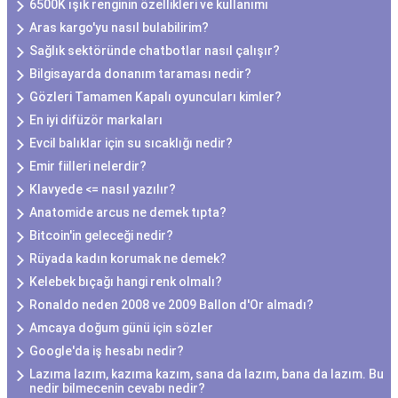
6500K ışık renginin özellikleri ve kullanımı
Aras kargo'yu nasıl bulabilirim?
Sağlık sektöründe chatbotlar nasıl çalışır?
Bilgisayarda donanım taraması nedir?
Gözleri Tamamen Kapalı oyuncuları kimler?
En iyi difüzör markaları
Evcil balıklar için su sıcaklığı nedir?
Emir fiilleri nelerdir?
Klavyede <= nasıl yazılır?
Anatomide arcus ne demek tıpta?
Bitcoin'in geleceği nedir?
Rüyada kadın korumak ne demek?
Kelebek bıçağı hangi renk olmalı?
Ronaldo neden 2008 ve 2009 Ballon d'Or almadı?
Amcaya doğum günü için sözler
Google'da iş hesabı nedir?
Lazıma lazım, kazıma kazım, sana da lazım, bana da lazım. Bu
nedir bilmecenin cevabı nedir?