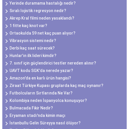
Yerinde duramama hastalığı nedir?
Sıralı lojistik regresyon nedir?
Akrep Kral filmi neden yasaklandı?
1 fitte kaç knot var?
Ortaokulda 59 net kaç puan alıyor?
Vibrasyon sistemi nedir?
Derbi kaç saat sürecek?
Hunlar'ın ilk lideri kimdir?
7. sınıf için güçlendirici testler nereden alınır?
UAVT kodu SGK'da nerede yazar?
Amazon'da en karlı ürün hangisi?
Ziraat Türkiye Kupası gruplarda kaç maç oynanır?
Futbolcuların Sırtlarında Ne Var?
Kolombiya neden İspanyolca konuşuyor?
Bulmacada Fikir Nedir?
Eryaman stadı'nda kimin maçı
İstanbullu Gelin Süreyya nasıl ölüyor?