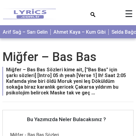
×
☰
Arif Sağ – Sarı Gelin
Ahmet Kaya – Kum Gibi
Selda Bağ
Miğfer – Bas Bas
Miğfer – Bas Bas Sözleri kime ait, ["Bas Bas" için
şarkı sözleri] [Intro] 05 ıh yeah [Verse 1] Ih! Saat 2:05
Kafamda yine biri öldü Moruk yeni leş Döküldüm
sokağa biraz karanlık gericek Çakarsa yıldırım bu
psikolojim belircek Maske tak ve geç ...
Bu Yazımızda Neler Bulacaksınız ?
Miğfer - Bas Bas Sözleri