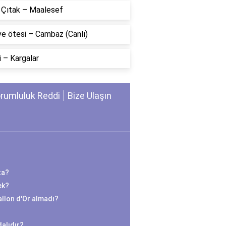
n Çıtak – Maalesef
ve ötesi – Cambaz (Canlı)
 – Kargalar
rumluluk Reddi
Bize Ulaşın
ta?
ek?
llon d'Or almadı?
alıdır?