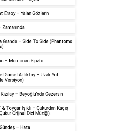
t Ersoy – Yalan Gözlerin
 – Zamanında
na Grande – Side To Side (Phantoms
x)
on – Moroccan Sipahi
l Gürsel Artıktay – Uzak Yol
le Versiyon)
 Kızılay – Beyoğlu'nda Gezersin
 & Toygar Işıklı – Çukurdan Kaçış
Çukur Orijinal Dizi Müziği)..
 Gündeş – Hata