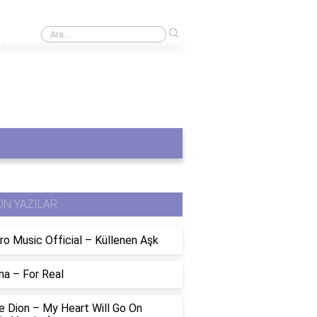
›
Evcil balıklar için su sıcaklığı nedir?
ON YAZILAR
ro Music Official – Küllenen Aşk
na – For Real
e Dion – My Heart Will Go On