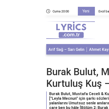
Yeni
aları
Cuma 20:00
Evcil ba
Arif Sağ – Sarı Gelin
Ahmet Kaya
Burak Bulut, M
Kurtuluş Kuş 
Burak Bulut, Mustafa Ceceli & Ku
["Leyla Mecnun" için şarkı sözle
yalanlarını Umutsuz senle anılar
çare ben bu hâle [Bölüm 2: Burak