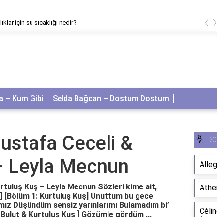
‹
lıklar için su sıcaklığı nedir?
 – Kum Gibi
Selda Bağcan – Dostum Dostum
ustafa Ceceli &
S
– Leyla Mecnun
Alleg
rtuluş Kuş – Leyla Mecnun Sözleri kime ait,
Athe
ri] [Bölüm 1: Kurtuluş Kuş] Unuttum bu gece
ımız Düşündüm sensiz yarınlarımı Bulamadım bi’
Célin
 Bulut & Kurtuluş Kuş ] Gözümle gördüm ...