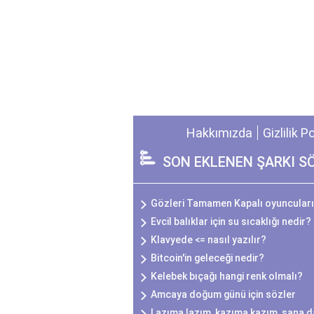
Hakkımızda
Gizlilik P
SON EKLENEN ŞARKI S
Gözleri Tamamen Kapalı oyuncuları
Evcil balıklar için su sıcaklığı nedir?
Klavyede <= nasıl yazılır?
Bitcoin'in geleceği nedir?
Kelebek bıçağı hangi renk olmalı?
Amcaya doğum günü için sözler
Lazıma lazım, kazıma kazım, sana da