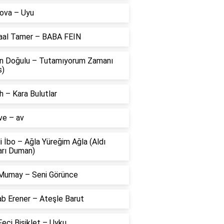
ova – Uyu
aal Tamer – BABA FEIN
n Doğulu – Tutamıyorum Zamanı
s)
 – Kara Bulutlar
ve – av
li İbo – Ağla Yüreğim Ağla (Aldı
arı Duman)
Mumay – Seni Görünce
ab Erener – Ateşle Barut
eci Bisiklet – Uyku