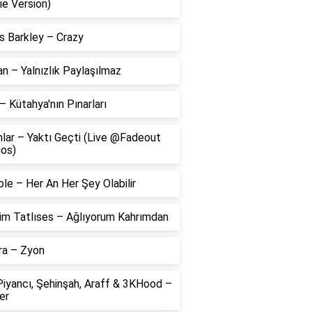
ie Version)
s Barkley – Crazy
 – Yalnızlık Paylaşılmaz
– Kütahya'nın Pınarları
lar – Yaktı Geçti (Live @Fadeout
ios)
le – Her An Her Şey Olabilir
him Tatlıses – Ağlıyorum Kahrımdan
ra – Zyon
Piyancı, Şehinşah, Araff & 3KHood –
er