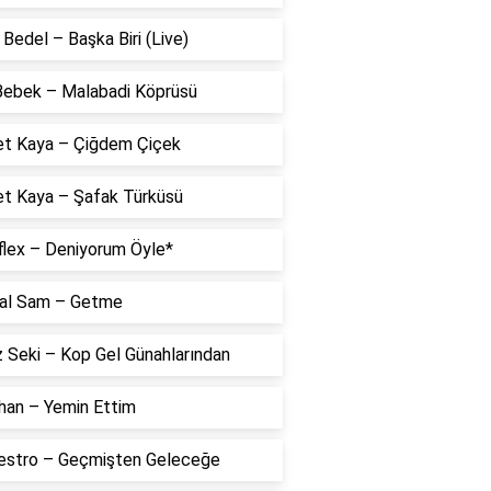
Bedel – Başka Biri (Live)
 Bebek – Malabadi Köprüsü
t Kaya – Çiğdem Çiçek
t Kaya – Şafak Türküsü
flex – Deniyorum Öyle*
al Sam – Getme
 Seki – Kop Gel Günahlarından
han – Yemin Ettim
estro – Geçmişten Geleceğe