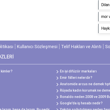
Dila
​mor 
Hayki
olitikası
Kullanıcı Sözleşmesi
Telif Hakları ve Alıntı
So
ÖZLERİ
 kimler?
En iyi difüzör markaları
Emir fiilleri nelerdir?
Anatomide arcus ne demek tıp
Rüyada kadın korumak ne dem
Ronaldo neden 2008 ve 2009 Ba
Google'da iş hesabı nedir?
 lazım, bana da lazım. Bu nedir
Yakıtın soğutulması neden fayd