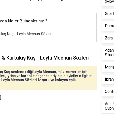
(Mov
Gnarl
zda Neler Bulacaksınız ?
Duman
uluş Kuş - Leyla Mecnun Sözleri
Zara 
Adam
Stud
 & Kurtuluş Kuş - Leyla Mecnun Sözleri
Manip
uş Kuş seslendirdiği Leyla Mecnun, müzikseverler için
eri, lyrics ve karaoke seçenekleriyle dinleyicilerin ilgisini
İbra
. Leyla Mecnun Sözleri ile şarkıya kolayca eşlik
Cont
]
Anıl 
Cyph