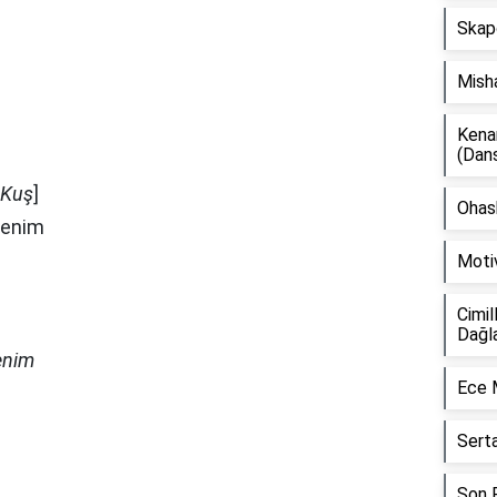
Skap
Mish
Kena
(Dan
 Kuş
]
Ohash
benim
Moti
Cimil
Dağl
enim
Ece 
Sert
Son F