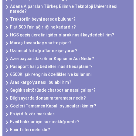
Adana Alparslan Türkeş Bilim ve Teknoloji Üniversitesi
nerede?
Traktörün beyni nerede bulunur?
Fiat 500 l'nin ağırlığı ne kadardır?
HGS geçiş ücretini gider olarak nasıl kaydedebilirim?
Maraş tavası kaç saatte pişer?
Uzamsal fotoğraflar ne işe yarar?
Azerbaycan'daki Sınır Kapısının Adı Nedir?
Pasaport harç bedelleri nasıl hesaplanır?
6500K ışık renginin özellikleri ve kullanımı
Aras kargo'yu nasıl bulabilirim?
Sağlık sektöründe chatbotlar nasıl çalışır?
Bilgisayarda donanım taraması nedir?
Gözleri Tamamen Kapalı oyuncuları kimler?
En iyi difüzör markaları
Evcil balıklar için su sıcaklığı nedir?
Emir fiilleri nelerdir?