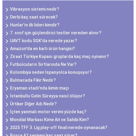
Vibrasyon sistemi nedir?
Derbi kaç saat sürecek?
Hunlar'ın ilk lideri kimdir?
7. sınıf için güçlendirici testler nereden alınır?
UAVT kodu SGK'da nerede yazar?
Amazon'da en karlı ürün hangisi?
Ziraat Türkiye Kupası gruplarda kaç maç oynanır?
Futbolcuların Sırtlarında Ne Var?
Kolombiya neden İspanyolca konuşuyor?
Bulmacada Fikir Nedir?
Eryaman stadı'nda kimin maçı
İstanbullu Gelin Süreyya nasıl ölüyor?
Ürtiker Diğer Adı Nedir?
İçten yanmalı motor verimi yüzde kaç?
Mondial Markası Kime Ait ve Sahibi Kim?
2025 TFF 3. Lig play-off finali nerede oynanacak?
Rusça A2 seviyesi kaç saat sürer?