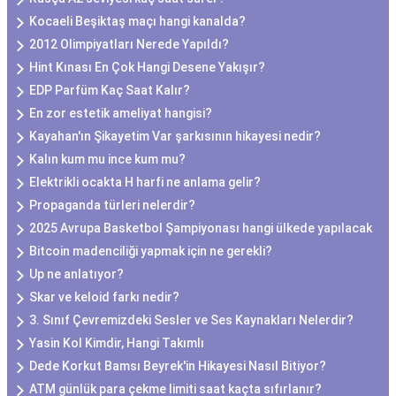
Kocaeli Beşiktaş maçı hangi kanalda?
2012 Olimpiyatları Nerede Yapıldı?
Hint Kınası En Çok Hangi Desene Yakışır?
EDP Parfüm Kaç Saat Kalır?
En zor estetik ameliyat hangisi?
Kayahan'ın Şikayetim Var şarkısının hikayesi nedir?
Kalın kum mu ince kum mu?
Elektrikli ocakta H harfi ne anlama gelir?
Propaganda türleri nelerdir?
2025 Avrupa Basketbol Şampiyonası hangi ülkede yapılacak
Bitcoin madenciliği yapmak için ne gerekli?
Up ne anlatıyor?
Skar ve keloid farkı nedir?
3. Sınıf Çevremizdeki Sesler ve Ses Kaynakları Nelerdir?
Yasin Kol Kimdir, Hangi Takımlı
Dede Korkut Bamsı Beyrek'in Hikayesi Nasıl Bitiyor?
ATM günlük para çekme limiti saat kaçta sıfırlanır?